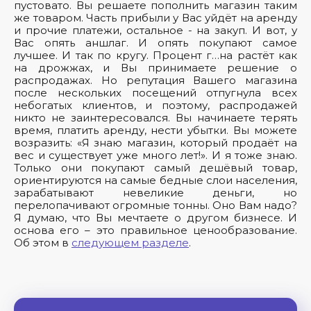
пустовато. Вы решаете пополнить магазин таким
же товаром. Часть прибыли у Вас уйдёт на аренду
и прочие платежи, остальное - на закуп. И вот, у
Вас опять аншлаг. И опять покупают самое
лучшее. И так по кругу. Процент г…на растёт как
на дрожжах, и Вы принимаете решение о
распродажах. Но репутация Вашего магазина
после нескольких посещений отпугнула всех
небогатых клиентов, и поэтому, распродажей
никто не заинтересовался. Вы начинаете терять
время, платить аренду, нести убытки. Вы можете
возразить: «Я знаю магазин, который продаёт на
вес и существует уже много лет!». И я тоже знаю.
Только они покупают самый дешёвый товар,
ориентируются на самые бедные слои населения,
зарабатывают невеликие деньги, но
перелопачивают огромные тонны. Оно Вам надо?
Я думаю, что Вы мечтаете о другом бизнесе. И
основа его – это правильное ценообразование.
Об этом в
следующем разделе
.