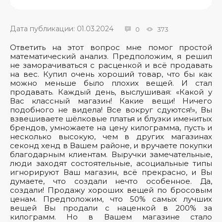
Дата публикации: 01.03.2024
0
373
Ответить на этот вопрос мне помог простой
математический анализ. Предположим, я решил
не заморачиваться с расценкой и всё продавать
на вес. Купил очень хороший товар, что бы как
можно меньше было плохих вещей. И стал
продавать. Каждый день, выслушивая: «Какой у
Вас классный магазин! Какие вещи! Ничего
подобного не видела! Все вокруг сдуются!», Вы
взвешиваете шёлковые платья и блузки именитых
брендов, умножаете на цену килограмма, пусть и
несколько высокую, чем в других магазинах
секонд хенд в Вашем районе, и вручаете покупки
благодарным клиентам. Выручки замечательные,
люди заходят состоятельные, асоциальные типы
игнорируют Ваш магазин, всё прекрасно, и Вы
думаете, что создали нечто особенное. Да,
создали! Продажу хороших вещей по бросовым
ценам. Предположим, что 50% самых лучших
вещей Вы продали с наценкой в 200% за
килограмм. Но в Вашем магазине стало